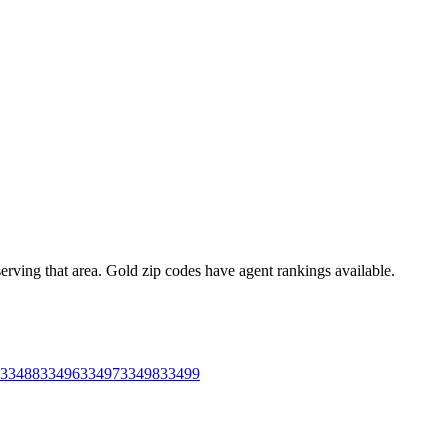
 serving that area. Gold zip codes have agent rankings available.
33488
33496
33497
33498
33499