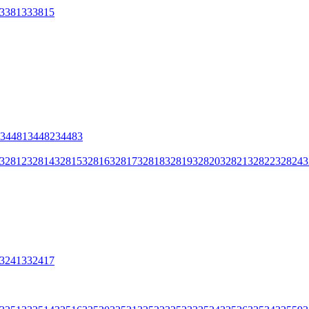
33813
33815
34481
34482
34483
32812
32814
32815
32816
32817
32818
32819
32820
32821
32822
32824
3
32413
32417