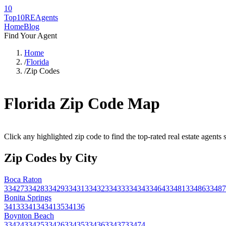
10
Top10RE
Agents
Home
Blog
Find Your Agent
Home
/
Florida
/
Zip Codes
Florida
Zip Code Map
Click any highlighted zip code to find the top-rated real estate agents
Zip Codes by City
Boca Raton
33427
33428
33429
33431
33432
33433
33434
33464
33481
33486
33487
Bonita Springs
34133
34134
34135
34136
Boynton Beach
33424
33425
33426
33435
33436
33437
33474