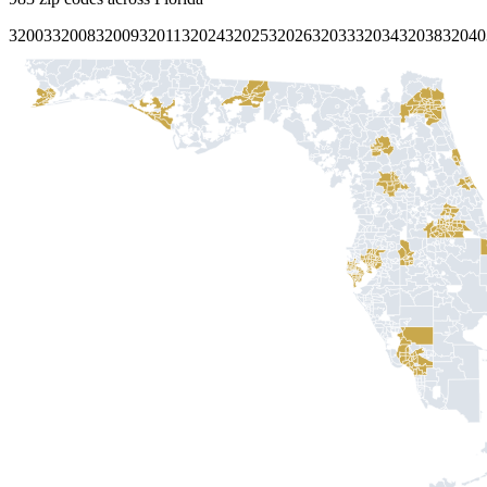
32003
32008
32009
32011
32024
32025
32026
32033
32034
32038
32040