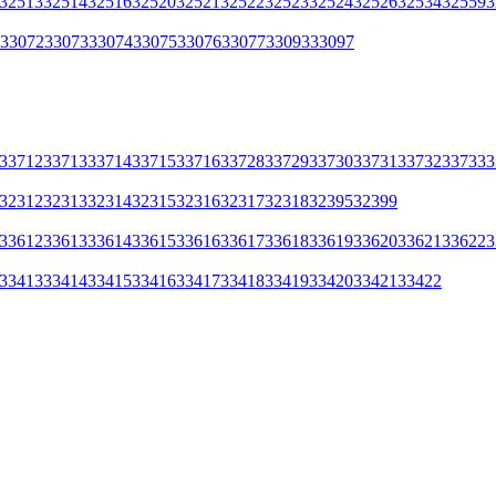
32513
32514
32516
32520
32521
32522
32523
32524
32526
32534
32559
3
33072
33073
33074
33075
33076
33077
33093
33097
33712
33713
33714
33715
33716
33728
33729
33730
33731
33732
33733
3
32312
32313
32314
32315
32316
32317
32318
32395
32399
33612
33613
33614
33615
33616
33617
33618
33619
33620
33621
33622
3
33413
33414
33415
33416
33417
33418
33419
33420
33421
33422