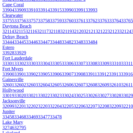
Cape Coral
33904
33909
33910
33914
33915
33990
33991
33993
Clearwater
33755
33756
33757
33758
33759
33760
33761
33762
33763
33764
33765
Daytona Beach
32114
32115
32116
32117
32118
32119
32120
32121
32122
32123
32124
Delray Beach
33444
33445
33446
33447
33448
33482
33483
33484
Estero
33928
33929
Fort Lauderdale
33301
33302
33303
33304
33305
33306
33307
33308
33309
33310
33311
Fort Myers
33900
33901
33902
33905
33906
33907
33908
33911
33912
33913
33916
Gainesville
32601
32602
32603
32604
32605
32606
32607
32608
32609
32610
32611
Hollywood
33019
33020
33021
33022
33023
33024
33025
33026
33027
33028
33029
Jacksonville
32099
32201
32202
32203
32204
32205
32206
32207
32208
32209
32210
Jupiter
33458
33468
33469
33477
33478
Lake Mary
32746
32795
Lakeland