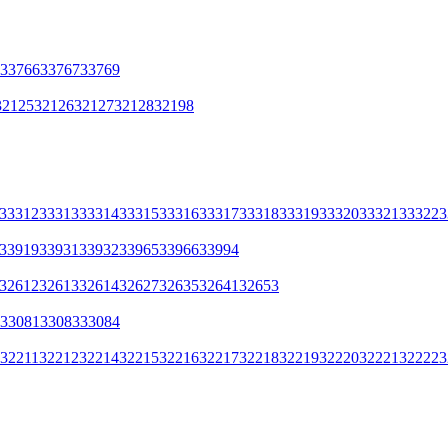
33766
33767
33769
32125
32126
32127
32128
32198
33312
33313
33314
33315
33316
33317
33318
33319
33320
33321
33322
3
33919
33931
33932
33965
33966
33994
32612
32613
32614
32627
32635
32641
32653
33081
33083
33084
32211
32212
32214
32215
32216
32217
32218
32219
32220
32221
32222
3