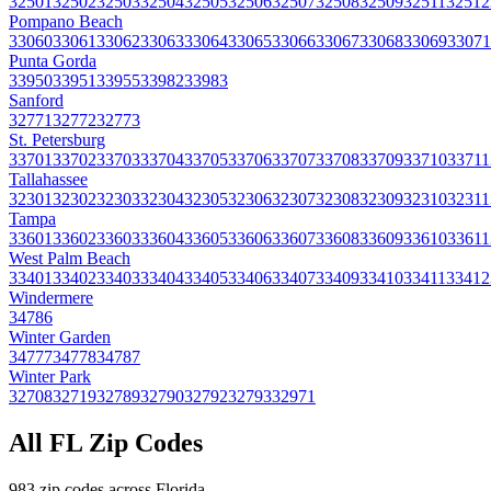
32501
32502
32503
32504
32505
32506
32507
32508
32509
32511
32512
Pompano Beach
33060
33061
33062
33063
33064
33065
33066
33067
33068
33069
33071
Punta Gorda
33950
33951
33955
33982
33983
Sanford
32771
32772
32773
St. Petersburg
33701
33702
33703
33704
33705
33706
33707
33708
33709
33710
33711
Tallahassee
32301
32302
32303
32304
32305
32306
32307
32308
32309
32310
32311
Tampa
33601
33602
33603
33604
33605
33606
33607
33608
33609
33610
33611
West Palm Beach
33401
33402
33403
33404
33405
33406
33407
33409
33410
33411
33412
Windermere
34786
Winter Garden
34777
34778
34787
Winter Park
32708
32719
32789
32790
32792
32793
32971
All
FL
Zip Codes
983
zip codes across
Florida