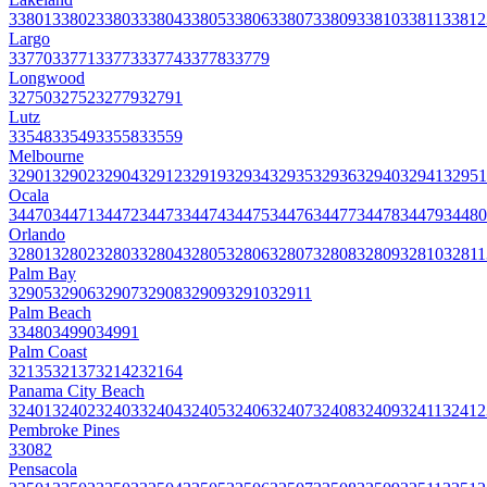
33801
33802
33803
33804
33805
33806
33807
33809
33810
33811
33812
Largo
33770
33771
33773
33774
33778
33779
Longwood
32750
32752
32779
32791
Lutz
33548
33549
33558
33559
Melbourne
32901
32902
32904
32912
32919
32934
32935
32936
32940
32941
32951
Ocala
34470
34471
34472
34473
34474
34475
34476
34477
34478
34479
34480
Orlando
32801
32802
32803
32804
32805
32806
32807
32808
32809
32810
32811
Palm Bay
32905
32906
32907
32908
32909
32910
32911
Palm Beach
33480
34990
34991
Palm Coast
32135
32137
32142
32164
Panama City Beach
32401
32402
32403
32404
32405
32406
32407
32408
32409
32411
32412
Pembroke Pines
33082
Pensacola